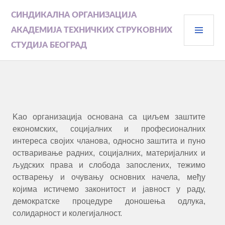
СИНДИКАЛНА ОРГАНИЗАЦИЈА
АКАДЕМИЈА ТЕХНИЧКИХ СТРУКОВНИХ
СТУДИЈА БЕОГРАД
Kао организација основана са циљем заштите
економских, социјалних и професионалних
интереса својих чланова, односно заштита и пуно
остваривање радних, социјалних, материјалних и
људских права и слобода запослених, тежимо
остварењу и очувању основних начела, међу
којима истичемо законитост и јавност у раду,
демократске процедуре доношења одлука,
солидарност и колегијалност.