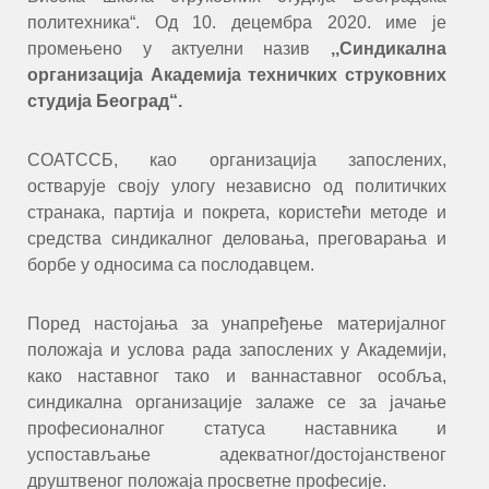
политехника“. Од 10. децембра 2020. име је
промењено у актуелни назив
,,Синдикална
организација Академија техничких струковних
студија Београд“.
СОАТССБ, као организација запослених,
остварује своју улогу независно од политичких
странака, партија и покрета, користећи методе и
средства синдикалног деловања, преговарања и
борбе у односима са послодавцем.
Поред настојања за унапређење материјалног
положаја и услова рада запослених у Академији,
како наставног тако и ваннаставног особља,
синдикална организације залаже се за јачање
професионалног статуса наставника и
успостављање адекватног/достојанственог
друштвеног положаја просветне професије.