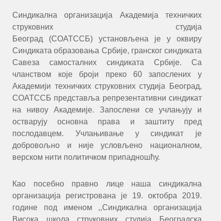
Синдикална организација Академија техничких
струковних студија
Београд (СОАТССБ) установљена је у оквиру
Синдиката образовања Србије, гранског синдиката
Савеза самосталних синдиката Србије. Са
чланством које броји преко 60 запослених у
Академији техничких струковних студија Београд,
СОАТССБ представља репрезентативни синдикат
на нивоу Академије. Запослени се учлањују и
остварују основна права и заштиту пред
послодавцем. Учлањивање у синдикат је
добровољно и није условљено националном,
верском нити политичком припадношћу.
Као посебно правно лице наша синдикална
организација регистрована је 19. октобра 2019.
године под именом ,,Синдикална организација
Висока школа струковних студија Београдска